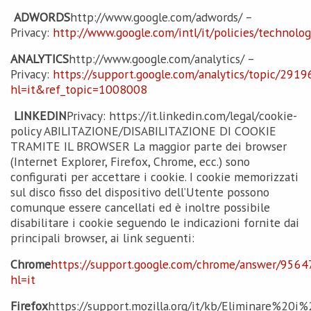
ADWORDS
http://www.google.com/adwords/ –
Privacy:
http://www.google.com/intl/it/policies/technolog
ANALYTICS
http://www.google.com/analytics/ –
Privacy:
https://support.google.com/analytics/topic/291
hl=it&ref_topic=1008008
LINKEDIN
Privacy: https://it.linkedin.com/legal/cookie-
policy ABILITAZIONE/DISABILITAZIONE DI COOKIE
TRAMITE IL BROWSER La maggior parte dei browser
(Internet Explorer, Firefox, Chrome, ecc.) sono
configurati per accettare i cookie. I cookie memorizzati
sul disco fisso del dispositivo dell’Utente possono
comunque essere cancellati ed è inoltre possibile
disabilitare i cookie seguendo le indicazioni fornite dai
principali browser, ai link seguenti:
Chrome
https://support.google.com/chrome/answer/9564
hl=it
Firefox
https://support.mozilla.org/it/kb/Eliminare%20i