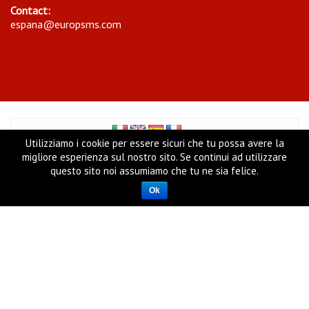
Contact:
espana@europsms.com
Utilizziamo i cookie per essere sicuri che tu possa avere la
migliore esperienza sul nostro sito. Se continui ad utilizzare
Copyright ©
Europ Sms Ltd
- UK Company Reg. N. 06716543
questo sito noi assumiamo che tu ne sia felice.
- VAT 948204612, 22 East cheap, EC3M 1EU, LONDON (UK)
Ok
Cookie Policy
|
Privacy Policy
|
Condizioni Generali del
servizio