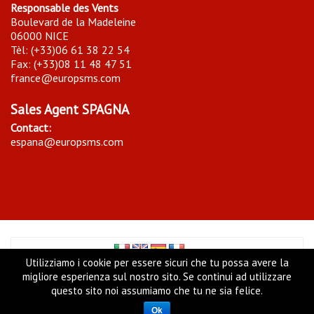
Responsable des Vents
Boulevard de la Madeleine
06000 NICE
Tèl: (+33)06 61 38 22 54
Fax: (+33)08 11 48 47 51
france@europsms.com
Sales Agent SPAGNA
Contact:
espana@europsms.com
Utilizziamo i cookie per essere sicuri che tu possa avere la
migliore esperienza sul nostro sito. Se continui ad utilizzare
Copyright ©
Europ Sms Ltd
- UK Company Reg. N. 06716543
questo sito noi assumiamo che tu ne sia felice.
- VAT 948204612, 22 East cheap, EC3M 1EU, LONDON (UK)
Ok