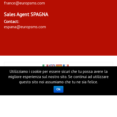
france@europsms.com
Sales Agent SPAGNA
Contact:
espana@europsms.com
Utilizziamo i cookie per essere sicuri che tu possa avere la
migliore esperienza sul nostro sito. Se continui ad utilizzare
questo sito noi assumiamo che tu ne sia felice.
Copyright ©
Europ Sms Ltd
- UK Company Reg. N. 06716543
- VAT 948204612, 22 East cheap, EC3M 1EU, LONDON (UK)
Ok
Cookie Policy
|
Privacy Policy
|
Condizioni Generali del
servizio