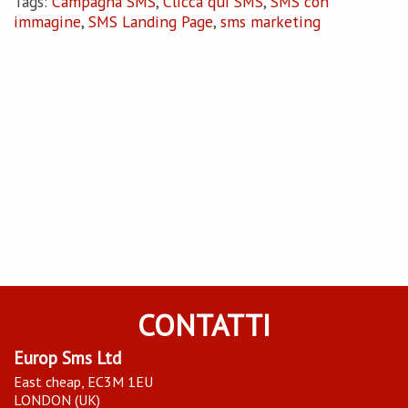
Tags:
Campagna SMS
,
Clicca qui SMS
,
SMS con
immagine
,
SMS Landing Page
,
sms marketing
CONTATTI
Europ Sms Ltd
East cheap, EC3M 1EU
LONDON (UK)