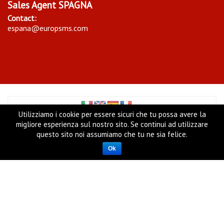
Sales Agent SPAGNA
Contact:
espana@europsms.com
Utilizziamo i cookie per essere sicuri che tu possa avere la
migliore esperienza sul nostro sito. Se continui ad utilizzare
questo sito noi assumiamo che tu ne sia felice.
Copyright ©
Europ Sms Ltd
- UK Company Reg. N. 06716543
- VAT 948204612, 22 East cheap, EC3M 1EU, LONDON (UK)
Ok
Cookie Policy
|
Privacy Policy
|
Condizioni Generali del
servizio